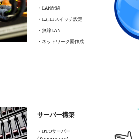
・LAN配線
・L2, L3スイッチ設定
・無線LAN
・ネットワーク図作成
サーバー
構築
・
BTOサーバー
(Supermicro)